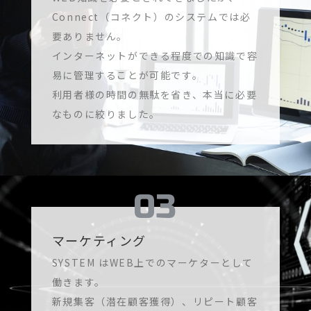
Connect（コネクト）のシステムでは必
要ありません。
インターネットができる程度での知識で容
易に管理することが可能です。
利用者様の時間の無駄を省き、本当に必要
なものに絞りました。
マーケティング
SYSTEM はWEB上でのマーケターとして
働きます。
新規集客（潜在顧客獲得）、リピート顧客