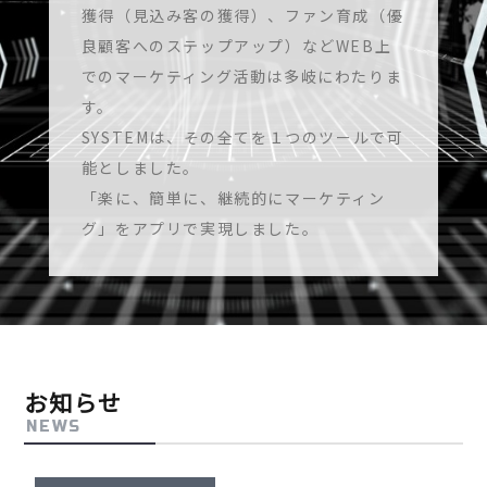
獲得（見込み客の獲得）、ファン育成（優
良顧客へのステップアップ）などWEB上
でのマーケティング活動は多岐にわたりま
す。
SYSTEMは、その全てを１つのツールで可
能としました。
「楽に、簡単に、継続的にマーケティン
グ」をアプリで実現しました。
お知らせ
NEWS